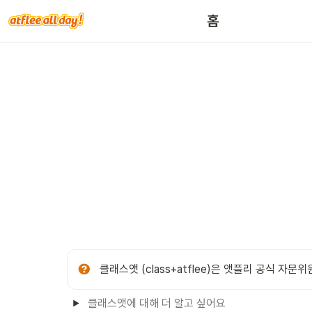
홈
클래스앳 (class+atflee)은 앳플리 공식 
클래스앳에 대해 더 알고 싶어요