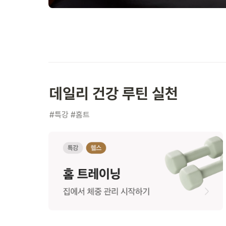
데일리 건강 루틴 실천
#특강 #홈트