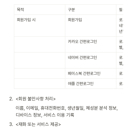
목적
구분
필수항
회원가입 시
회원가입
로그인I
네임, 
년월일
카카오 간편로그인
로그인I
별, 
네이버 간편로그인
로그인I
별, 
페이스북 간편로그인
로그인I
애플 간편로그인
로그인I
2
.
<회원 불만사항 처리>
이름, 이메일, 휴대전화번호, 생년월일, 체성분 분석 정보, 
디바이스 정보, 서비스 이용 기록
3
.
<재화 또는 서비스 제공>