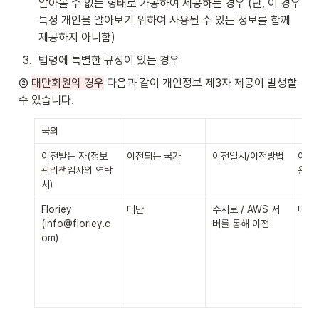
알아볼 수 없는 형태로 가공하여 제공하는 경우 (단, 이 경우 
특정 개인을 알아보기 위하여 사용될 수 있는 정보를 함께 
제공하지 아니함)
3
.
법령에 특별한 규정이 있는 경우
② 
대만회원의 경우
 다음과 같이 개인정보 제3자 제공이 발생할 
수 있습니다.
국외
이전받는 자(정보
이전되는 국가
이전일시/이전방법
이전
관리책임자의 연락
용 목
처)
Floriey 
대만
수시로 / AWS 서
마케
(info@floriey.c
버를 통해 이전
om)