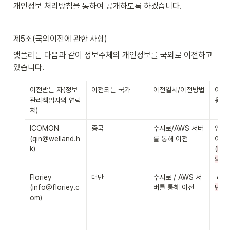
개인정보 처리방침을 통하여 공개하도록 하겠습니다.
제5조(국외이전에 관한 사항)
앳플리는 다음과 같이 정보주체의 개인정보를 국외로 이전하고 
있습니다.
이전받는 자(정보
이전되는 국가
이전일시/이전방법
이전
관리책임자의 연락
용 목
처)
ICOMON 
중국
수시로/AWS 서버
앱 유
(qin@welland.h
를 통해 이전
이터
k)
(
Fit
의 경
Floriey 
대만
수시로 / AWS 서
고객 
(info@floriey.c
버를 통해 이전
만회
om)