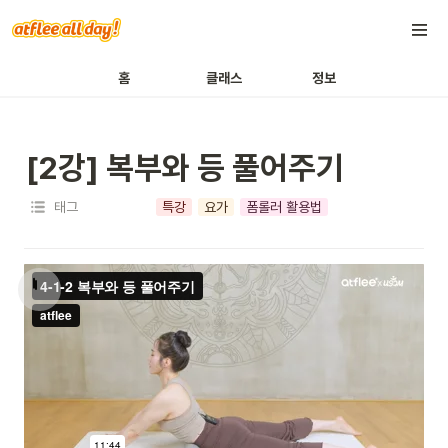
홈
클래스
정보
[2강] 복부와 등 풀어주기 
태그
특강
요가
폼롤러 활용법