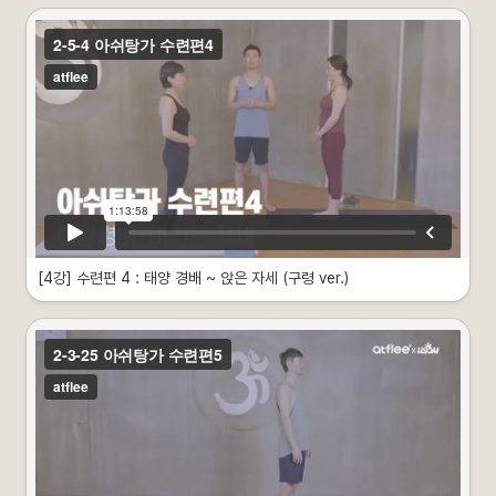
•
태양 경배 ~ 앉은 자세
•
각자의 난이도에 맞춰 수련하시길 권장합니다.
•
태양경배로 몸을 풀고 앉은자세까지 각 동작을 마스터하는 단계
 다른 클래스도 이어서 볼까요?
[4강] 수련편 4 : 태양 경배 ~ 앉은 자세 (구령 ver.)
영상 소개
이제는 요가 고수의 기운이 느껴져요…한 수 가르쳐 주시겠어요?
•
태양 경배 ~ 마치는 자세
•
각자의 난이도에 맞춰 수련하시길 권장합니다.
•
아쉬탕가 프라이머리시리즈 전체 동작의 흐름을 익히는 1시간 15분 수련