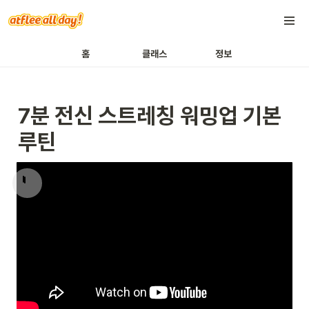
홈
클래스
정보
7분 전신 스트레칭 워밍업 기본 
루틴